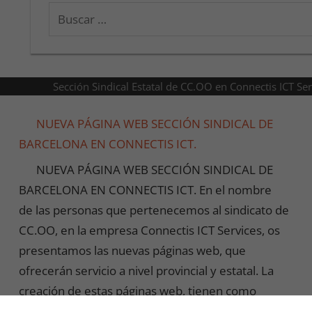
Buscar:
Sección Sindical Estatal de CC.OO en Connectis ICT Se
NUEVA PÁGINA WEB SECCIÓN SINDICAL DE
BARCELONA EN CONNECTIS ICT.
NUEVA PÁGINA WEB SECCIÓN SINDICAL DE
BARCELONA EN CONNECTIS ICT. En el nombre
de las personas que pertenecemos al sindicato de
CC.OO, en la empresa Connectis ICT Services, os
presentamos las nuevas páginas web, que
ofrecerán servicio a nivel provincial y estatal. La
creación de estas páginas web, tienen como
función principal, informar a los