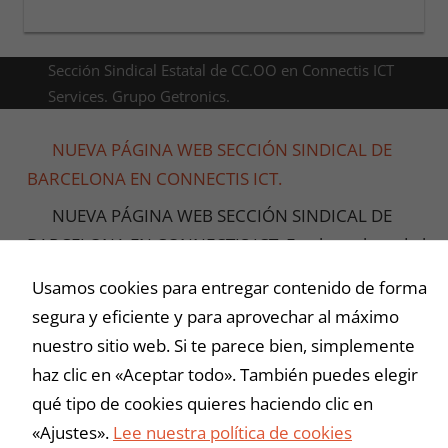
Sección Sindical Estatal de CC.OO en Connectis ICT
Services. Grupo Getronics.
NUEVA PÁGINA WEB SECCIÓN SINDICAL DE
BARCELONA EN CONNECTIS ICT.
NUEVA PÁGINA WEB SECCIÓN SINDICAL DE
BARCELONA EN CONNECTIS ICT. En el nombre de las
personas que pertenecemos al sindicato de CC.OO, e
Usamos cookies para entregar contenido de forma
la empresa Connectis ICT Services, os presentamos la
segura y eficiente y para aprovechar al máximo
nuevas páginas web, que ofrecerán servicio a nivel
nuestro sitio web. Si te parece bien, simplemente
provincial y estatal. La creación de estas páginas web,
haz clic en «Aceptar todo». También puedes elegir
tienen como función principal, informar a los
qué tipo de cookies quieres haciendo clic en
«Ajustes».
Lee nuestra política de cookies